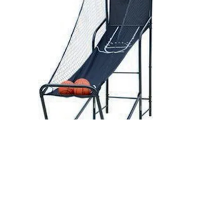
Tablero Basket Sencillo
$1,500 renta por día
Este Tablero es recomendable
para niños de entre 5 y 10
años, es de uso rudo.
(No tiene marcadores)
medidas:
-2.10 mts largo