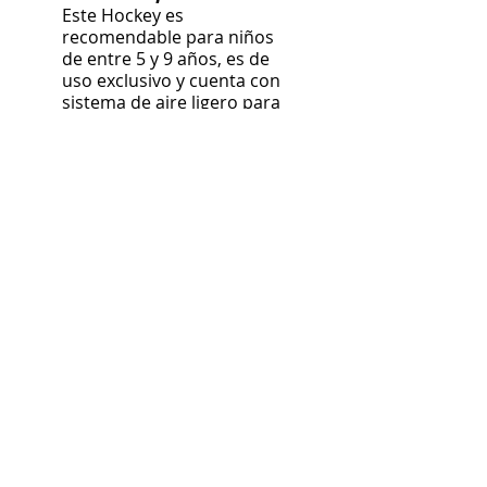
Este Hockey es
recomendable para niños
de entre 5 y 9 años, es de
uso exclusivo y cuenta con
sistema de aire ligero para
deslizar el disco.
buena presentación ​
(No incluye marcador)
medidas:
- 135 cm largo
- 60 cm ancho
- 70 cm altura