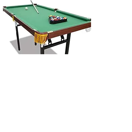
Billar junior
$950 renta por día
Este Billar es
recomendable para niños
de entre 5 y 9 años.
medidas: