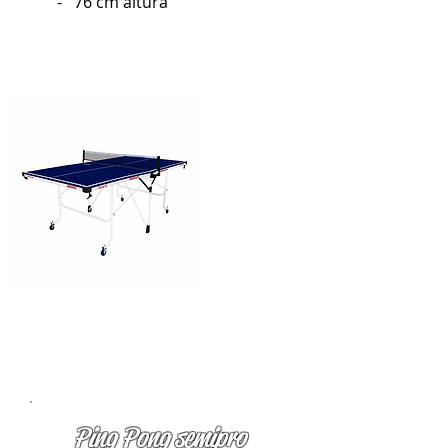
- 76 cm altura
Ping Pong semipro