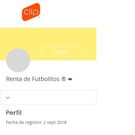
Mesas de Hockey
Mesas de Billar
Mesas de Ping Pong
Tablero de Basket
Más acciones
Seguir
Administrador
Renta de Futbolitos ®
Perfil
Fecha de registro: 2 sept 2018